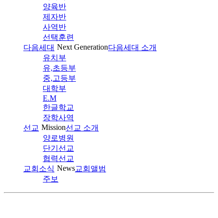
양육반
제자반
사역반
선택훈련
Next Generation
다음세대
다음세대 소개
유치부
유,초등부
중,고등부
대학부
E.M
한글학교
장학사역
Mission
선교
선교 소개
양로병원
단기선교
협력선교
News
교회소식
교회앨범
주보