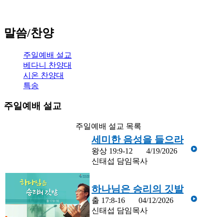
말씀/찬양
주일예배 설교
베다니 찬양대
시온 찬양대
특송
주일예배 설교
주일예배 설교 목록
세미한 음성을 들으라
왕상 19:9-12
4/19/2026
신태섭 담임목사
하나님은 승리의 깃발
출 17:8-16
04/12/2026
신태섭 담임목사