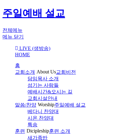
주일예배 설교
전체메뉴
메뉴 닫기
LIVE (생방송)
HOME
홈
About Us
교회소개
교회비전
담임목사 소개
섬기는 사람들
예배시간&오시는 길
교회시설안내
Worship
말씀/찬양
주일예배 설교
베다니 찬양대
시온 찬양대
특송
Dicipleship
훈련
훈련 소개
새가족반