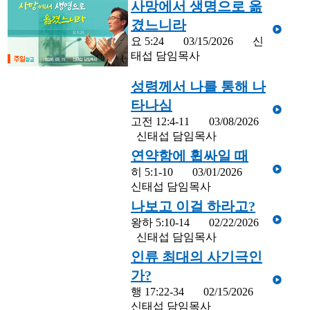
사망에서 생명으로 옮
겼느니라
요 5:24
03/15/2026
신
태섭 담임목사
성령께서 나를 통해 나
타나심
고전 12:4-11
03/08/2026
신태섭 담임목사
연약함에 휩싸일 때
히 5:1-10
03/01/2026
신태섭 담임목사
나보고 이걸 하라고?
왕하 5:10-14
02/22/2026
신태섭 담임목사
인류 최대의 사기극인
가?
행 17:22-34
02/15/2026
신태섭 담임목사